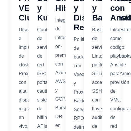
VE
y
Híbrido
y
y
con
Cluster
Kubernetes
Disaster
Bastiona
Ansi
Integración
Recovery
de
Diseño
Containerización
Bastionado
Infraestru
infraestructura
e
de
de
como
Políticas
on-
implantación
servicios
servidores
código:
de
premise
de
de
Linux/Windows:
playbook
backup
con
clusters
red
políticas
Ansible
con
Azure,
Proxmox
ISP:
SELinux/AppArmor
para
Veeam
AWS
con
portales
acceso
provisión
y
y
alta
cautivos,
SSH
de
Proxmox
GCP.
disponibilidad,
sistemas
con
VMs,
Backup
Bursting,
migración
de
llaves,
configura
Server.
DR
en
billing,
auditoría
de
RPO/RTO
en
vivo,
APIs,
de
red
definidos,