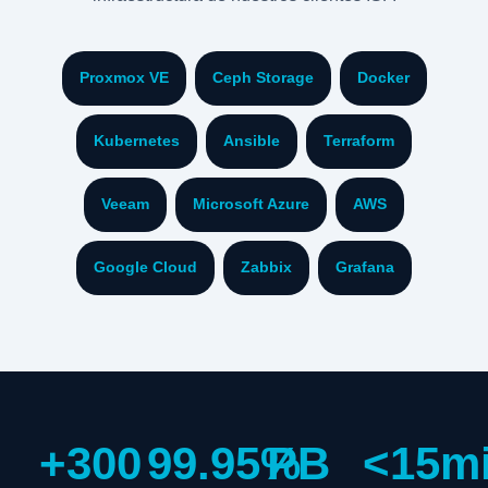
Proxmox VE
Ceph Storage
Docker
Kubernetes
Ansible
Terraform
Veeam
Microsoft Azure
AWS
Google Cloud
Zabbix
Grafana
+300
99.95%
PB
<15m