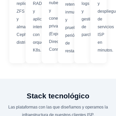
nube
replicación
RADIUS
logs
y
retención
y
ZFS
y
y
desplieg
inmutable
conectividad
y
aplicaciones
gestión
de
y
privada
almacenamiento
internas
de
servicios
pruebas
(ExpressRoute,
Ceph
con
parches.
ISP
periódicas
Direct
distribuido.
orquestación
en
de
Connect).
K8s.
minutos.
restauración.
Stack tecnológico
Las plataformas con las que diseñamos y operamos la
infraestructura de nuestros clientes ISP.