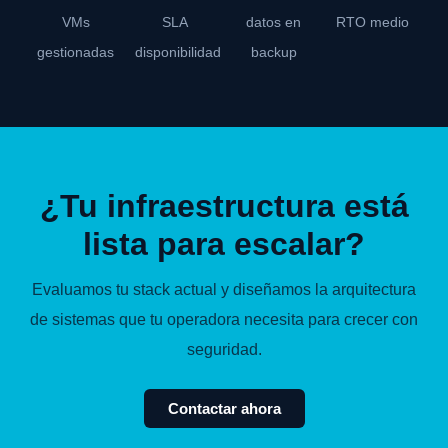
VMs
SLA
datos en
RTO medio
gestionadas
disponibilidad
backup
¿Tu infraestructura está
lista para escalar?
Evaluamos tu stack actual y diseñamos la arquitectura
de sistemas que tu operadora necesita para crecer con
seguridad.
Contactar ahora