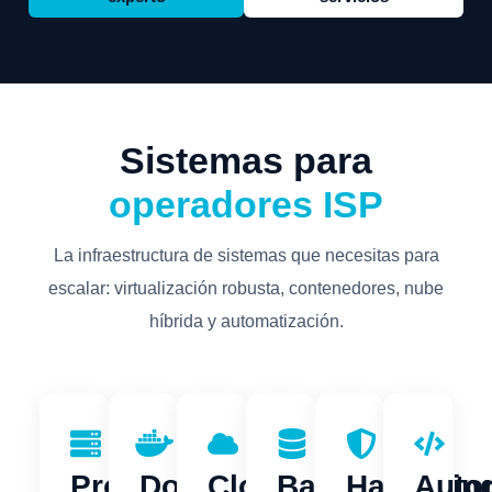
Sistemas para
operadores ISP
La infraestructura de sistemas que necesitas para
escalar: virtualización robusta, contenedores, nube
híbrida y automatización.
Proxmox
Docker
Cloud
Backup
Hardenin
Auto