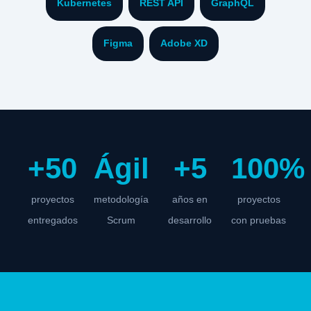
Kubernetes
REST API
GraphQL
Figma
Adobe XD
+50
Ágil
+5
100%
proyectos
metodología
años en
proyectos
entregados
Scrum
desarrollo
con pruebas